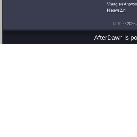
Vraag en Antwoo
Nieuws2.nl
© 1999-2026
AfterDawn is p