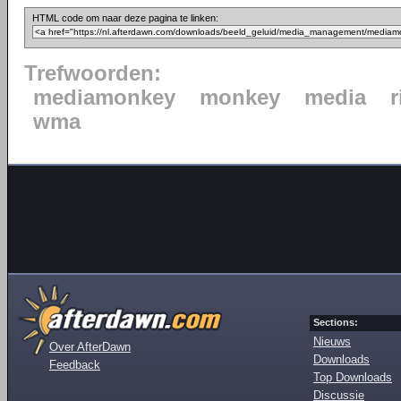
HTML code om naar deze pagina te linken:
Trefwoorden:
mediamonkey
monkey
media
wma
Sections:
Nieuws
Over AfterDawn
Downloads
Feedback
Top Downloads
Discussie