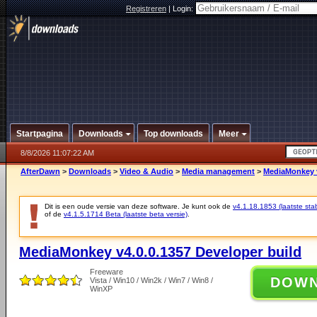
Registreren
|
Login:
Startpagina
Downloads
Top downloads
Meer
8/8/2026 11:07:22 AM
AfterDawn
>
Downloads
>
Video & Audio
>
Media management
>
MediaMonkey v
Dit is een oude versie van deze software. Je kunt ook de
v4.1.18.1853 (laatste stab
of de
v4.1.5.1714 Beta (laatste beta versie)
.
MediaMonkey v4.0.0.1357 Developer build
Freeware
DOW
Vista / Win10 / Win2k / Win7 / Win8 /
WinXP