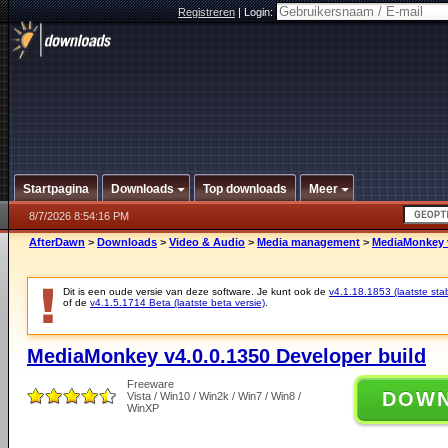
Registreren
|
Login:
Startpagina
Downloads
Top downloads
Meer
8/7/2026 8:54:16 PM
AfterDawn
>
Downloads
>
Video & Audio
>
Media management
>
MediaMonkey v
Dit is een oude versie van deze software. Je kunt ook de
v4.1.18.1853 (laatste stab
of de
v4.1.5.1714 Beta (laatste beta versie)
.
MediaMonkey v4.0.0.1350 Developer build
Freeware
DOW
Vista / Win10 / Win2k / Win7 / Win8 /
WinXP