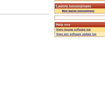
Laatste toevoegingen
Meer laatste toevoegingen
Help ons
Voeg nieuwe software toe
Voeg een software update toe