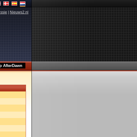
ssie
|
Nieuws2.nl