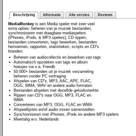
Beschrijving
Informatie
Alle versies
Reviews
MediaMonkey
is een Media speler met zeer veel
extra opties: beheren van je muziek bestanden,
synchroniseren met draagbare mediaspelers
(iPhones, iPods, & MP3 spelers), CD rippen,
bestanden converteren, tags bewerken, bestanden
hernoemen, rapporten, statistieken, scripts en CD''s
branden:
Beheren van audiocollectie en bewerken van tags
Automatisch opzoeken van tags en album
hoesjes via o.a. Freedb
50.000+ bestanden uit je muziek verzameling
beheren zonder PC vertraging
Afspelen van CD''s, MP3, AAC, APE, FLAC,
OGG, WMA, WAV en andere audio formaten
Bestanden afspelen met dezelfde geluidssterkte
Rippen van CD''s naar OGG, MP3, FLAC en
WMA
Converteren van MP3, OGG, FLAC en WMA
Afspeellijsten en/of audio mixen samenstellen
Synchroniseren met iPhones, iPods en andere MP3 spelers
Meertalig w.o. Nederlands