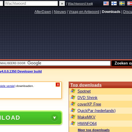
|
Wachtwoord kwijt
AfterDawn
|
Nieuws
|
Vraag en Antwoord
|
Downloads
|
Discu
4.0.0.1350 Developer build
Top downloads
X
iele versie)
downloaden.
Spotnet
DVD Shrink
coverXP Free
QuickPar (nederlands)
NLOAD
MakeMKV
HWiNFO64
Meer top downloads