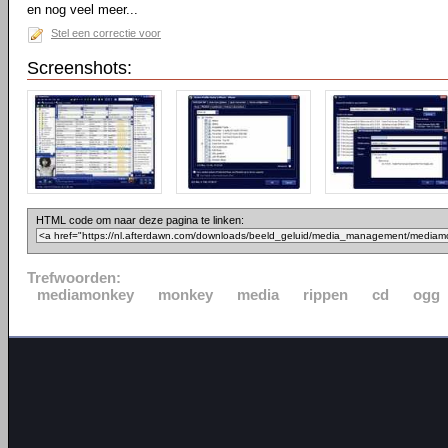
en nog veel meer...
Stel een correctie voor
Screenshots:
HTML code om naar deze pagina te linken:
Trefwoorden:
mediamonkey
monkey
media
rippen
cd
ogg