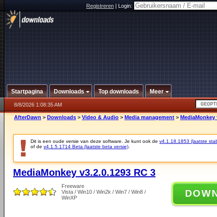
Registreren
|
Login:
Startpagina
Downloads
Top downloads
Meer
8/8/2026 1:08:35 AM
AfterDawn
>
Downloads
>
Video & Audio
>
Media management
>
MediaMonkey v
Dit is een oude versie van deze software. Je kunt ook de
v4.1.18.1853 (laatste stab
of de
v4.1.5.1714 Beta (laatste beta versie)
.
MediaMonkey v3.2.0.1293 RC 3
Freeware
DOW
Vista / Win10 / Win2k / Win7 / Win8 /
WinXP