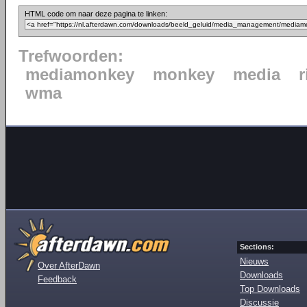
HTML code om naar deze pagina te linken:
Trefwoorden:
mediamonkey
monkey
media
wma
Sections:
Nieuws
Over AfterDawn
Downloads
Feedback
Top Downloads
Discussie