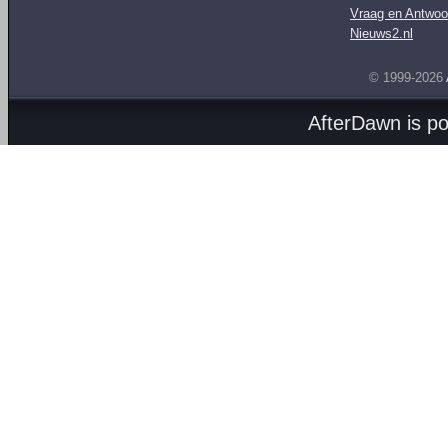
Vraag en Antwoo
Nieuws2.nl
© 1999-2026
AfterDawn is p