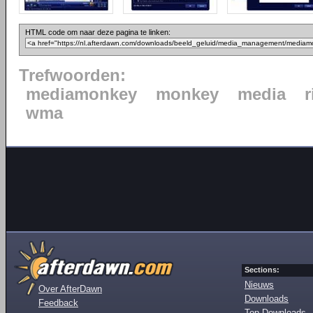
HTML code om naar deze pagina te linken:
Trefwoorden:
mediamonkey
monkey
media
wma
Sections:
Nieuws
Over AfterDawn
Downloads
Feedback
Top Downloads