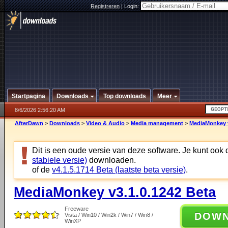
Registreren
|
Login:
Startpagina
Downloads
Top downloads
Meer
8/6/2026 2:56:20 AM
AfterDawn
>
Downloads
>
Video & Audio
>
Media management
>
MediaMonkey v
Dit is een oude versie van deze software. Je kunt ook
stabiele versie)
downloaden.
of de
v4.1.5.1714 Beta (laatste beta versie)
.
MediaMonkey v3.1.0.1242 Beta
Freeware
DOW
Vista / Win10 / Win2k / Win7 / Win8 /
WinXP