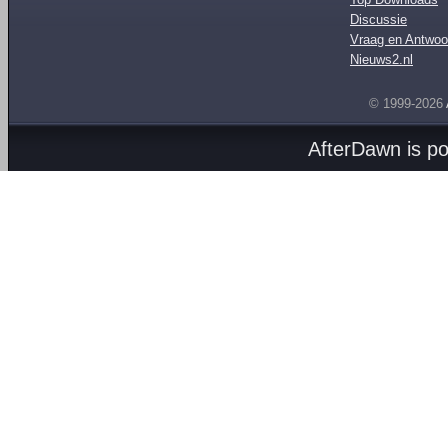
Discussie
Vraag en Antwoo
Nieuws2.nl
© 1999-2026
AfterDawn is p