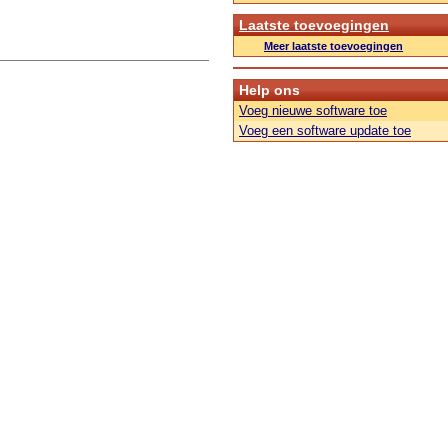
Laatste toevoegingen
Meer laatste toevoegingen
Help ons
Voeg nieuwe software toe
Voeg een software update toe