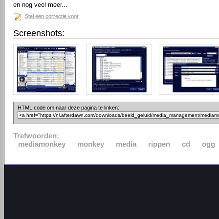
en nog veel meer...
Stel een correctie voor
Screenshots:
HTML code om naar deze pagina te linken:
Trefwoorden:
mediamonkey
monkey
media
rippen
cd
ogg