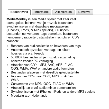
Beschrijving
Informatie
Alle versies
Reviews
MediaMonkey
is een Media speler met zeer veel
extra opties: beheren van je muziek bestanden,
synchroniseren met draagbare mediaspelers
(iPhones, iPods, & MP3 spelers), CD rippen,
bestanden converteren, tags bewerken, bestanden
hernoemen, rapporten, statistieken, scripts en CD''s
branden:
Beheren van audiocollectie en bewerken van tags
Automatisch opzoeken van tags en album
hoesjes via o.a. Freedb
50.000+ bestanden uit je muziek verzameling
beheren zonder PC vertraging
Afspelen van CD''s, MP3, AAC, APE, FLAC,
OGG, WMA, WAV en andere audio formaten
Bestanden afspelen met dezelfde geluidssterkte
Rippen van CD''s naar OGG, MP3, FLAC en
WMA
Converteren van MP3, OGG, FLAC en WMA
Afspeellijsten en/of audio mixen samenstellen
Synchroniseren met iPhones, iPods en andere MP3 spelers
Meertalig w.o. Nederlands