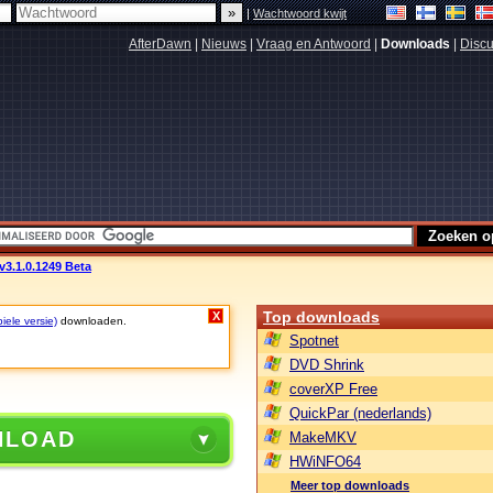
|
Wachtwoord kwijt
AfterDawn
|
Nieuws
|
Vraag en Antwoord
|
Downloads
|
Discu
3.1.0.1249 Beta
Top downloads
X
iele versie)
downloaden.
Spotnet
DVD Shrink
coverXP Free
QuickPar (nederlands)
NLOAD
MakeMKV
HWiNFO64
Meer top downloads