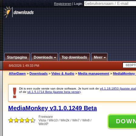
Registreren
|
Login:
Startpagina
Downloads
Top downloads
Meer
8/6/2026 1:49:33 PM
AfterDawn
>
Downloads
>
Video & Audio
>
Media management
>
MediaMonkey v
Dit is een oude versie van deze software. Je kunt ook de
v4.1.18.1853 (laatste stab
of de
v4.1.5.1714 Beta (laatste beta versie)
.
MediaMonkey v3.1.0.1249 Beta
Freeware
DOW
Vista / Win10 / Win2k / Win7 / Win8 /
WinXP