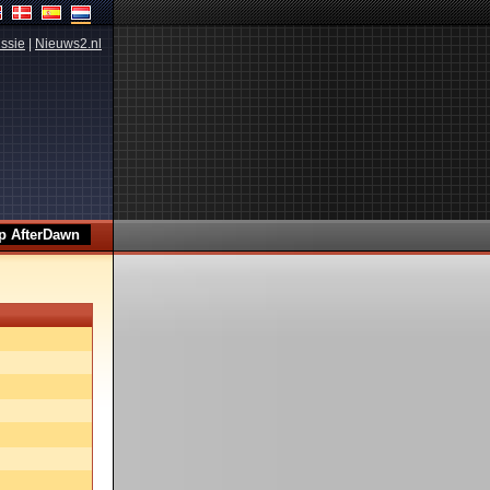
ssie
|
Nieuws2.nl