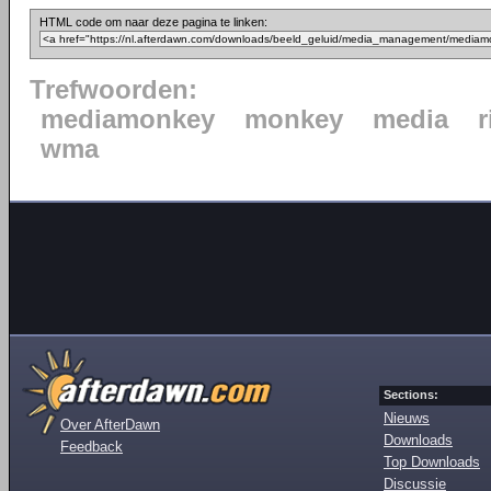
HTML code om naar deze pagina te linken:
Trefwoorden:
mediamonkey
monkey
media
wma
Sections:
Nieuws
Over AfterDawn
Downloads
Feedback
Top Downloads
Discussie