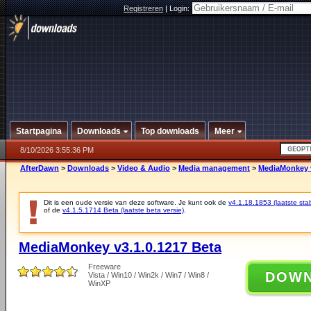
Registreren
|
Login:
Startpagina
Downloads
Top downloads
Meer
8/10/2026 3:55:36 PM
AfterDawn
>
Downloads
>
Video & Audio
>
Media management
>
MediaMonkey v
Dit is een oude versie van deze software. Je kunt ook de
v4.1.18.1853 (laatste stab
of de
v4.1.5.1714 Beta (laatste beta versie)
.
MediaMonkey v3.1.0.1217 Beta
Freeware
DOW
Vista / Win10 / Win2k / Win7 / Win8 /
WinXP