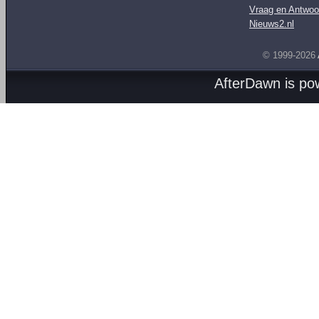
Vraag en Antwoo
Nieuws2.nl
© 1999-2026
AfterDawn is p