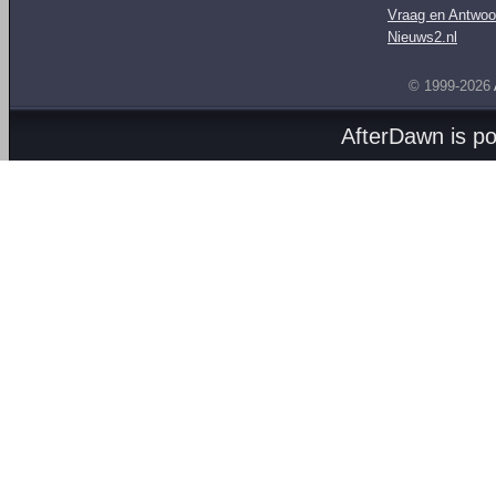
Vraag en Antwoo
Nieuws2.nl
© 1999-2026
AfterDawn is p