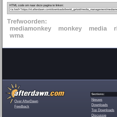
HTML code om naar deze pagina te linken:
Trefwoorden:
mediamonkey
monkey
media
wma
Sections:
Nieuws
Over AfterDawn
Downloads
Feedback
Top Downloads
Discussie