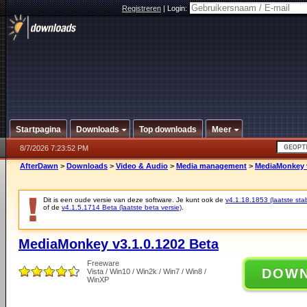
Registreren
|
Login:
Startpagina
Downloads
Top downloads
Meer
8/7/2026 7:23:52 PM
AfterDawn
>
Downloads
>
Video & Audio
>
Media management
>
MediaMonkey v
Dit is een oude versie van deze software. Je kunt ook de
v4.1.18.1853 (laatste stab
of de
v4.1.5.1714 Beta (laatste beta versie)
.
MediaMonkey v3.1.0.1202 Beta
Freeware
DOW
Vista / Win10 / Win2k / Win7 / Win8 /
WinXP