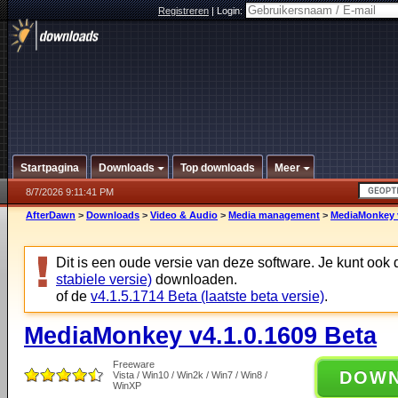
Registreren
|
Login:
Startpagina
Downloads
Top downloads
Meer
8/7/2026 9:11:41 PM
AfterDawn
>
Downloads
>
Video & Audio
>
Media management
>
MediaMonkey v
Dit is een oude versie van deze software. Je kunt ook
stabiele versie)
downloaden.
of de
v4.1.5.1714 Beta (laatste beta versie)
.
MediaMonkey v4.1.0.1609 Beta
Freeware
DOW
Vista / Win10 / Win2k / Win7 / Win8 /
WinXP