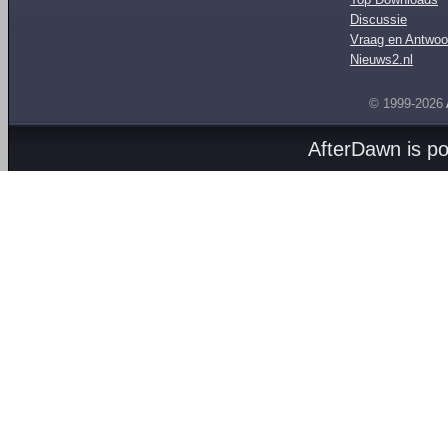
Discussie
Vraag en Antwoo
Nieuws2.nl
© 1999-2026
AfterDawn is p