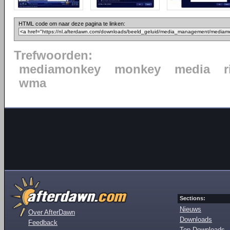
HTML code om naar deze pagina te linken:
Trefwoorden:
mediamonkey
monkey
media
wma
Sections:
Nieuws
Over AfterDawn
Downloads
Feedback
Top Downloads