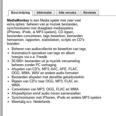
Beschrijving
Informatie
Alle versies
Reviews
MediaMonkey
is een Media speler met zeer veel
extra opties: beheren van je muziek bestanden,
synchroniseren met draagbare mediaspelers
(iPhones, iPods, & MP3 spelers), CD rippen,
bestanden converteren, tags bewerken, bestanden
hernoemen, rapporten, statistieken, scripts en CD''s
branden:
Beheren van audiocollectie en bewerken van tags
Automatisch opzoeken van tags en album
hoesjes via o.a. Freedb
50.000+ bestanden uit je muziek verzameling
beheren zonder PC vertraging
Afspelen van CD''s, MP3, AAC, APE, FLAC,
OGG, WMA, WAV en andere audio formaten
Bestanden afspelen met dezelfde geluidssterkte
Rippen van CD''s naar OGG, MP3, FLAC en
WMA
Converteren van MP3, OGG, FLAC en WMA
Afspeellijsten en/of audio mixen samenstellen
Synchroniseren met iPhones, iPods en andere MP3 spelers
Meertalig w.o. Nederlands