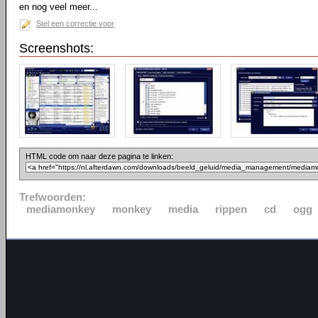
en nog veel meer...
Stel een correctie voor
Screenshots:
HTML code om naar deze pagina te linken:
Trefwoorden:
mediamonkey
monkey
media
rippen
cd
ogg