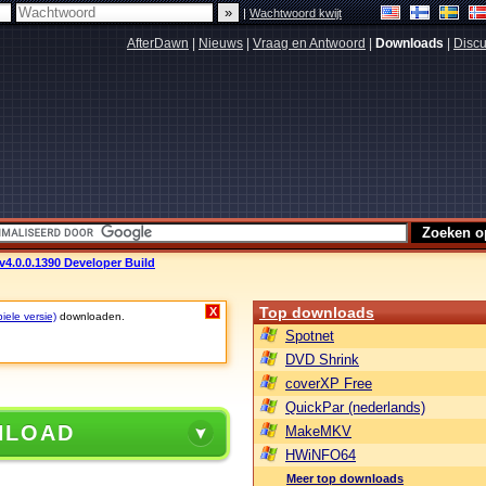
|
Wachtwoord kwijt
AfterDawn
|
Nieuws
|
Vraag en Antwoord
|
Downloads
|
Discu
4.0.0.1390 Developer Build
Top downloads
X
iele versie)
downloaden.
Spotnet
DVD Shrink
coverXP Free
QuickPar (nederlands)
NLOAD
MakeMKV
HWiNFO64
Meer top downloads