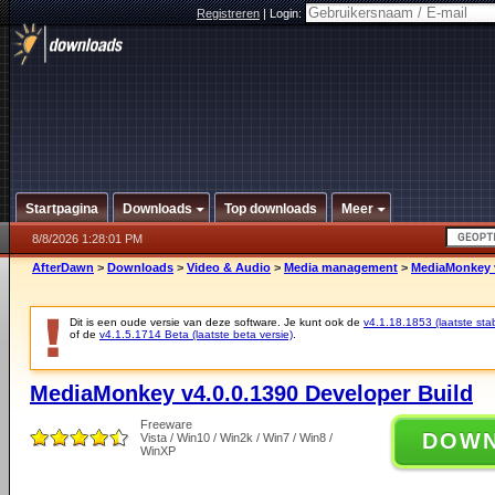
Registreren
|
Login:
Startpagina
Downloads
Top downloads
Meer
8/8/2026 1:28:01 PM
AfterDawn
>
Downloads
>
Video & Audio
>
Media management
>
MediaMonkey v
Dit is een oude versie van deze software. Je kunt ook de
v4.1.18.1853 (laatste stab
of de
v4.1.5.1714 Beta (laatste beta versie)
.
MediaMonkey v4.0.0.1390 Developer Build
Freeware
DOW
Vista / Win10 / Win2k / Win7 / Win8 /
WinXP