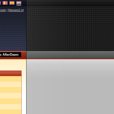
ssie
|
Nieuws2.nl