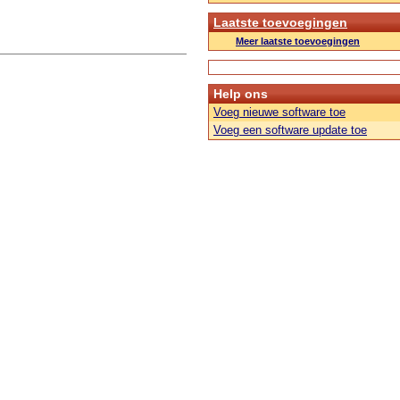
Laatste toevoegingen
Meer laatste toevoegingen
Help ons
Voeg nieuwe software toe
Voeg een software update toe