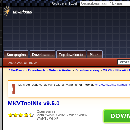
Registreren
|
Login:
Startpagina
Downloads
Top downloads
Meer
8/8/2026 9:01:19 AM
AfterDawn
>
Downloads
>
Video & Audio
>
Videobewerking
>
MKVToolNix v9.5.
Dit is een oude versie van deze software. Je kunt ook de
v49.0.0 (laatste stabiele v
MKVToolNix v9.5.0
Open source
DOW
Vista / Win10 / Win2k / Win7 / Win8 /
WinNT / WinXP