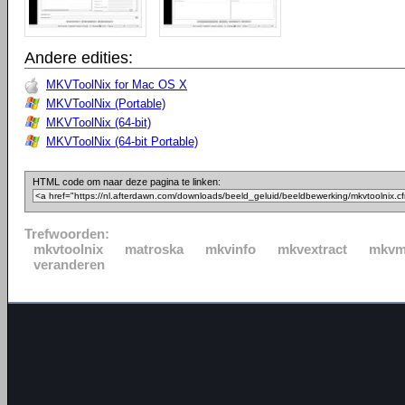
Andere edities:
MKVToolNix for Mac OS X
MKVToolNix (Portable)
MKVToolNix (64-bit)
MKVToolNix (64-bit Portable)
HTML code om naar deze pagina te linken:
Trefwoorden:
mkvtoolnix
matroska
mkvinfo
mkvextract
mkvm
veranderen