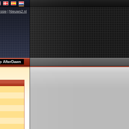
ssie
|
Nieuws2.nl