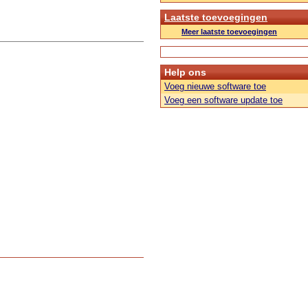
Laatste toevoegingen
Meer laatste toevoegingen
Help ons
Voeg nieuwe software toe
Voeg een software update toe