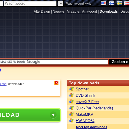
|
Wachtwoord kwijt
AfterDawn
|
Nieuws
|
Vraag en Antwoord
|
Downloads
|
Discu
0
Top downloads
X
ersie)
downloaden.
Spotnet
DVD Shrink
coverXP Free
QuickPar (nederlands)
NLOAD
MakeMKV
HWiNFO64
Meer top downloads