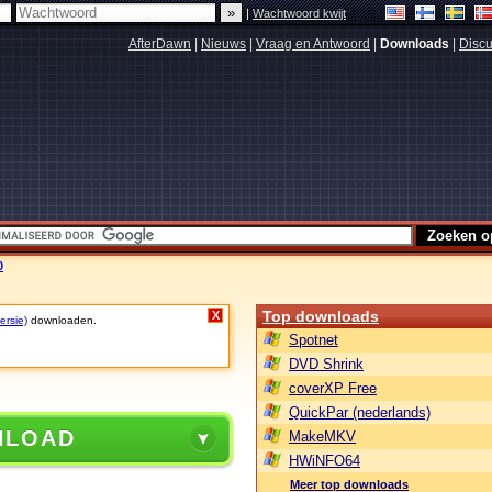
|
Wachtwoord kwijt
AfterDawn
|
Nieuws
|
Vraag en Antwoord
|
Downloads
|
Discu
0
Top downloads
X
ersie)
downloaden.
Spotnet
DVD Shrink
coverXP Free
QuickPar (nederlands)
NLOAD
MakeMKV
HWiNFO64
Meer top downloads