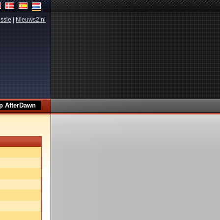
ssie
|
Nieuws2.nl