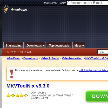
Registreren
|
Login:
Startpagina
Downloads
Top downloads
Meer
8/7/2026 6:59:01 AM
AfterDawn
>
Downloads
>
Video & Audio
>
Videobewerking
>
MKVToolNix v5.3.
Dit is een oude versie van deze software. Je kunt ook de
v49.0.0 (laatste stabiele v
MKVToolNix v5.3.0
Open source
DOW
Vista / Win10 / Win2k / Win7 / Win8 /
WinNT / WinXP