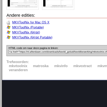
Andere edities:
MKVToolNix for Mac OS X
MKVToolNix (Portable)
MKVToolNix (64-bit)
MKVToolNix (64-bit Portable)
HTML code om naar deze pagina te linken:
Trefwoorden:
mkvtoolnix
matroska
mkvinfo
mkvextract
mkvm
veranderen