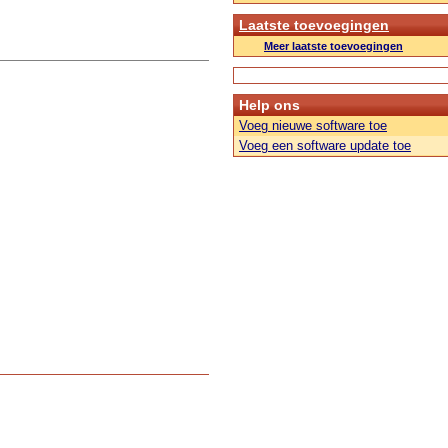
Laatste toevoegingen
Meer laatste toevoegingen
Help ons
Voeg nieuwe software toe
Voeg een software update toe