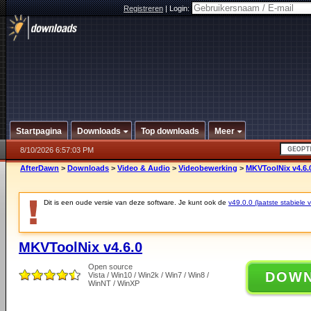
Registreren
|
Login:
Startpagina
Downloads
Top downloads
Meer
8/10/2026 6:57:03 PM
AfterDawn
>
Downloads
>
Video & Audio
>
Videobewerking
>
MKVToolNix v4.6.
Dit is een oude versie van deze software. Je kunt ook de
v49.0.0 (laatste stabiele v
MKVToolNix v4.6.0
Open source
DOW
Vista / Win10 / Win2k / Win7 / Win8 /
WinNT / WinXP