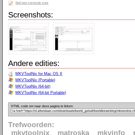
Stel een correctie voor
Screenshots:
Andere edities:
MKVToolNix for Mac OS X
MKVToolNix (Portable)
MKVToolNix (64-bit)
MKVToolNix (64-bit Portable)
HTML code om naar deze pagina te linken:
Trefwoorden:
mkvtoolnix
matroska
mkvinfo