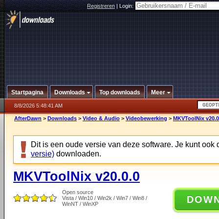
Registreren
|
Login:
Startpagina
Downloads
Top downloads
Meer
8/8/2026 5:48:41 AM
AfterDawn
>
Downloads
>
Video & Audio
>
Videobewerking
>
MKVToolNix v20.0
Dit is een oude versie van deze software. Je kunt ook
versie)
downloaden.
MKVToolNix v20.0.0
Open source
DOW
Vista / Win10 / Win2k / Win7 / Win8 /
WinNT / WinXP