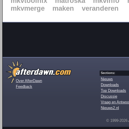
mkvtoolnix
matroska
mkvinfo
mkvmerge
maken
veranderen
Sections:
Nieuws
Over AfterDawn
Downloads
Feedback
Top Downloads
Discussie
Vraag en Antwoo
Nieuws2.nl
© 1999-2026