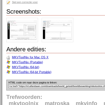
Stel een correctie voor
Screenshots:
Andere edities:
MKVToolNix for Mac OS X
MKVToolNix (Portable)
MKVToolNix (64-bit)
MKVToolNix (64-bit Portable)
HTML code om naar deze pagina te linken:
Trefwoorden:
mkvtoolnix
matroska
mkvinfo