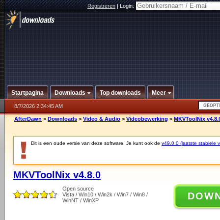
Registreren
|
Login:
Startpagina
Downloads
Top downloads
Meer
8/7/2026 2:34:45 AM
AfterDawn
>
Downloads
>
Video & Audio
>
Videobewerking
>
MKVToolNix v4.8.
Dit is een oude versie van deze software. Je kunt ook de
v49.0.0 (laatste stabiele v
MKVToolNix v4.8.0
Open source
DOW
Vista / Win10 / Win2k / Win7 / Win8 /
WinNT / WinXP