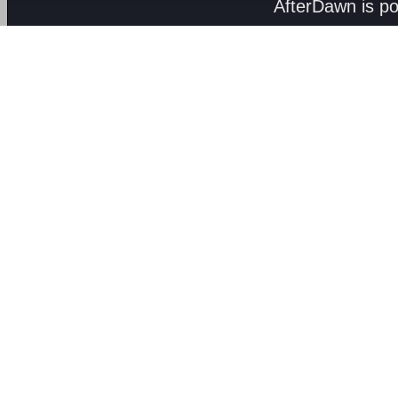
AfterDawn is p