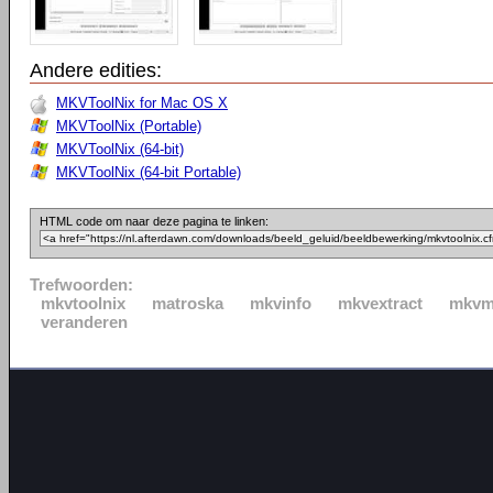
Andere edities:
MKVToolNix for Mac OS X
MKVToolNix (Portable)
MKVToolNix (64-bit)
MKVToolNix (64-bit Portable)
HTML code om naar deze pagina te linken:
Trefwoorden:
mkvtoolnix
matroska
mkvinfo
mkvextract
mkvm
veranderen