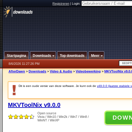
Registreren
|
Login:
Startpagina
Downloads
Top downloads
Meer
8/6/2026 11:27:26 PM
AfterDawn
>
Downloads
>
Video & Audio
>
Videobewerking
>
MKVToolNix v9.0.
Dit is een oude versie van deze software. Je kunt ook de
v49.0.0 (laatste stabiele v
MKVToolNix v9.0.0
Open source
DOW
Vista / Win10 / Win2k / Win7 / Win8 /
WinNT / WinXP