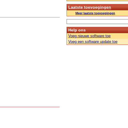
Laatste toevoegingen
Meer laatste toevoegingen
Help ons
Voeg nieuwe software toe
Voeg een software update toe