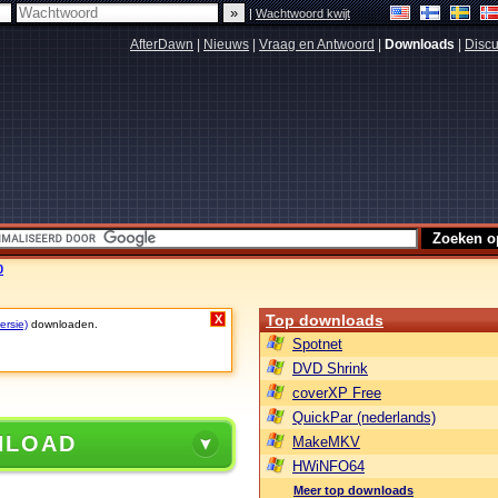
|
Wachtwoord kwijt
AfterDawn
|
Nieuws
|
Vraag en Antwoord
|
Downloads
|
Discu
0
Top downloads
X
ersie)
downloaden.
Spotnet
DVD Shrink
coverXP Free
QuickPar (nederlands)
NLOAD
MakeMKV
HWiNFO64
Meer top downloads