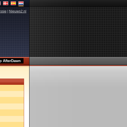
ssie
|
Nieuws2.nl