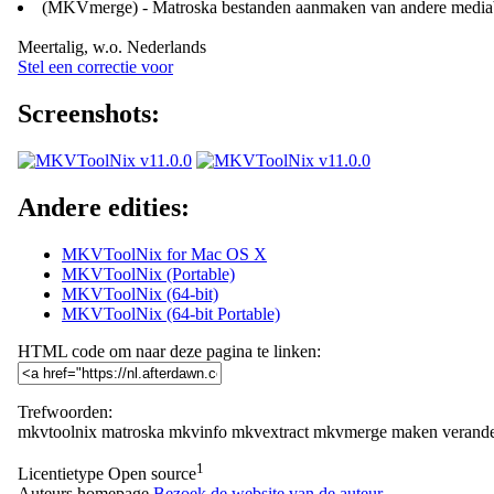
(MKVmerge) - Matroska bestanden aanmaken van andere media
Meertalig, w.o. Nederlands
Stel een correctie voor
Screenshots:
Andere edities:
MKVToolNix for Mac OS X
MKVToolNix (Portable)
MKVToolNix (64-bit)
MKVToolNix (64-bit Portable)
HTML code om naar deze pagina te linken:
Trefwoorden:
mkvtoolnix
matroska
mkvinfo
mkvextract
mkvmerge
maken
verand
1
Licentietype
Open source
Auteurs homepage
Bezoek de website van de auteur