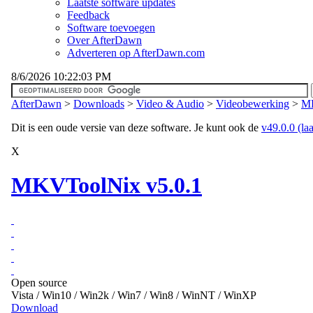
Laatste software updates
Feedback
Software toevoegen
Over AfterDawn
Adverteren op AfterDawn.com
8/6/2026 10:22:03 PM
AfterDawn
>
Downloads
>
Video & Audio
>
Videobewerking
>
MK
Dit is een oude versie van deze software. Je kunt ook de
v49.0.0 (laa
X
MKVToolNix v5.0.1
Open source
Vista / Win10 / Win2k / Win7 / Win8 / WinNT / WinXP
Download