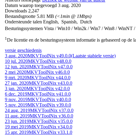
Datum waarop toegevoegd
3 aug. 2020
Downloads
2,247
Bestandsgrootte
5.81 MB
(<1min @ 1Mbps)
Ondersteunde talen
English, Spanish, Dutch
Besturingssystemen
Vista / Win10 / Win2k / Win7 / Win8 / WinNT 
1
De licentie en de besturingssysteem informatie is gebaseerd op de la
versie geschiedenis
3 aug. 2020
MKVToolNix v49.0.0
(Laatste stabiele versie)
10 jul. 2020
MKVToolNix v48.0.0
12 jun. 2020
MKVToolNix v47.0.0
2 mei 2020
MKVToolNix v46.0.0
9 mrt. 2020
MKVToolNix v44.0.0
27 jan. 2020
MKVToolNix v43.0.0
3 jan. 2020
MKVToolNix v42.0.0
6 dec. 2019
MKVToolNix v41.0.0
9 nov. 2019
MKVToolNix v40.0.0
5 nov. 2019
MKVToolNix v39.0.0
24 aug. 2019
MKVToolNix v37.0.0
11 aug. 2019
MKVToolNix v36.0.0
23 jun. 2019
MKVToolNix v35.0.0
19 mei 2019
MKVToolNix v34.0.0
15 apr. 2019
MKVToolNix v33.1.0