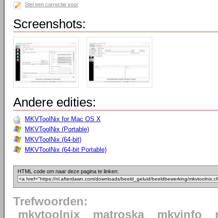
Stel een correctie voor
Screenshots:
Andere edities:
MKVToolNix for Mac OS X
MKVToolNix (Portable)
MKVToolNix (64-bit)
MKVToolNix (64-bit Portable)
HTML code om naar deze pagina te linken:
Trefwoorden:
mkvtoolnix
matroska
mkvinfo