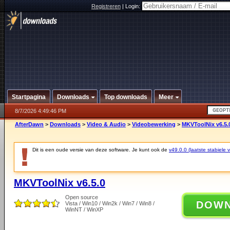
Registreren
|
Login:
Startpagina
Downloads
Top downloads
Meer
8/7/2026 4:49:46 PM
AfterDawn
>
Downloads
>
Video & Audio
>
Videobewerking
>
MKVToolNix v6.5.
Dit is een oude versie van deze software. Je kunt ook de
v49.0.0 (laatste stabiele v
MKVToolNix v6.5.0
Open source
DOW
Vista / Win10 / Win2k / Win7 / Win8 /
WinNT / WinXP