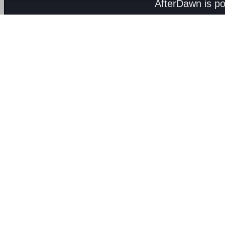
AfterDawn is p