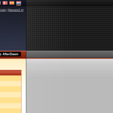
ssie
|
Nieuws2.nl