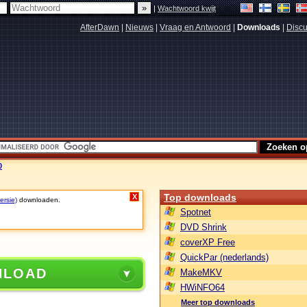
|
Wachtwoord kwijt
AfterDawn
|
Nieuws
|
Vraag en Antwoord
|
Downloads
|
Discu
0
Top downloads
X
ersie)
downloaden.
Spotnet
DVD Shrink
coverXP Free
QuickPar (nederlands)
NLOAD
MakeMKV
HWiNFO64
Meer top downloads