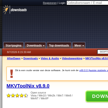
Registreren
|
Login:
Startpagina
Downloads
Top downloads
Meer
8/7/2026 8:15:30 AM
AfterDawn
>
Downloads
>
Video & Audio
>
Videobewerking
>
MKVToolNix v8.9.
Dit is een oude versie van deze software. Je kunt ook de
v49.0.0 (laatste stabiele v
MKVToolNix v8.9.0
Open source
DOW
Vista / Win10 / Win2k / Win7 / Win8 /
WinNT / WinXP