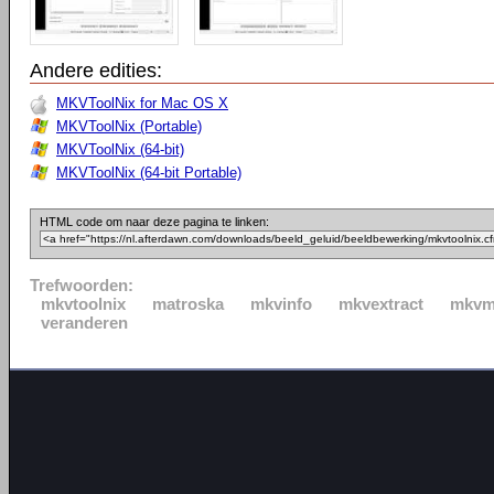
Andere edities:
MKVToolNix for Mac OS X
MKVToolNix (Portable)
MKVToolNix (64-bit)
MKVToolNix (64-bit Portable)
HTML code om naar deze pagina te linken:
Trefwoorden:
mkvtoolnix
matroska
mkvinfo
mkvextract
mkvm
veranderen