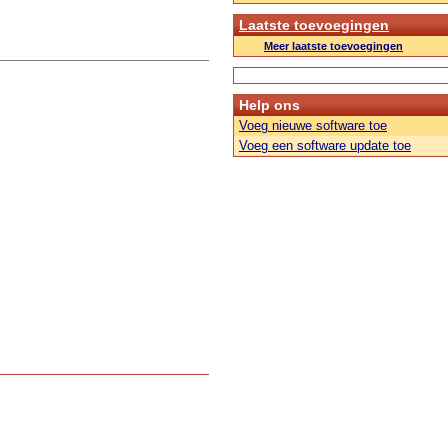
Laatste toevoegingen
Meer laatste toevoegingen
Help ons
Voeg nieuwe software toe
Voeg een software update toe