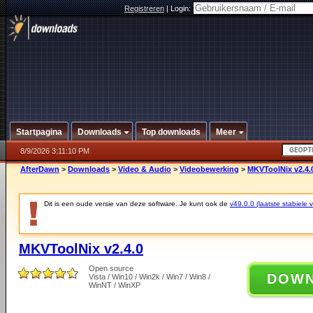
Registreren
|
Login:
Startpagina
Downloads
Top downloads
Meer
8/9/2026 3:11:10 PM
AfterDawn
>
Downloads
>
Video & Audio
>
Videobewerking
>
MKVToolNix v2.4.
Dit is een oude versie van deze software. Je kunt ook de
v49.0.0 (laatste stabiele v
MKVToolNix v2.4.0
Open source
DOW
Vista / Win10 / Win2k / Win7 / Win8 /
WinNT / WinXP