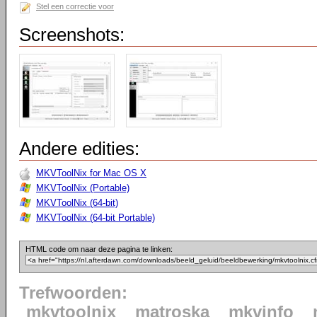
Stel een correctie voor
Screenshots:
Andere edities:
MKVToolNix for Mac OS X
MKVToolNix (Portable)
MKVToolNix (64-bit)
MKVToolNix (64-bit Portable)
HTML code om naar deze pagina te linken:
Trefwoorden:
mkvtoolnix
matroska
mkvinfo