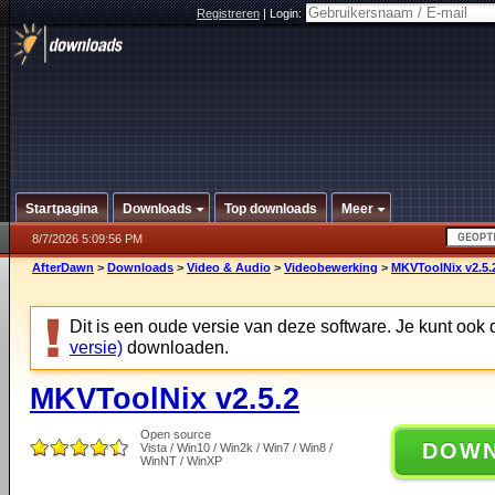
Registreren
|
Login:
Startpagina
Downloads
Top downloads
Meer
8/7/2026 5:09:56 PM
AfterDawn
>
Downloads
>
Video & Audio
>
Videobewerking
>
MKVToolNix v2.5.
Dit is een oude versie van deze software. Je kunt ook
versie)
downloaden.
MKVToolNix v2.5.2
Open source
DOW
Vista / Win10 / Win2k / Win7 / Win8 /
WinNT / WinXP