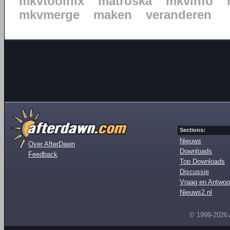
mkvtoolnix
matroska
mkvinfo
mkvmerge
maken
veranderen
Sections:
Nieuws
Over AfterDawn
Downloads
Feedback
Top Downloads
Discussie
Vraag en Antwoo
Nieuws2.nl
© 1999-2026