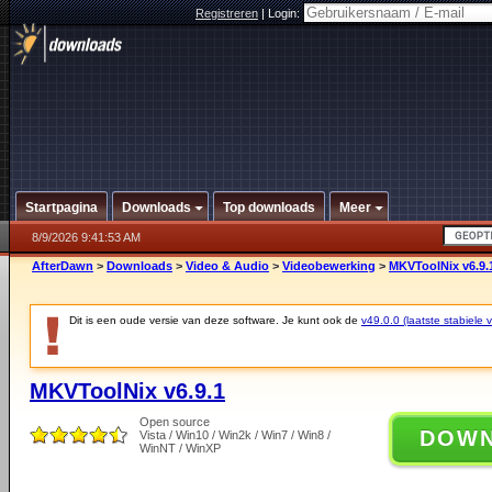
Registreren
|
Login:
Startpagina
Downloads
Top downloads
Meer
8/9/2026 9:41:53 AM
AfterDawn
>
Downloads
>
Video & Audio
>
Videobewerking
>
MKVToolNix v6.9.
Dit is een oude versie van deze software. Je kunt ook de
v49.0.0 (laatste stabiele v
MKVToolNix v6.9.1
Open source
DOW
Vista / Win10 / Win2k / Win7 / Win8 /
WinNT / WinXP