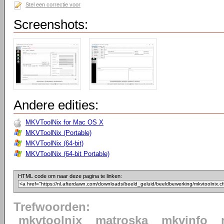
Stel een correctie voor
Screenshots:
Andere edities:
MKVToolNix for Mac OS X
MKVToolNix (Portable)
MKVToolNix (64-bit)
MKVToolNix (64-bit Portable)
HTML code om naar deze pagina te linken:
Trefwoorden:
mkvtoolnix
matroska
mkvinfo