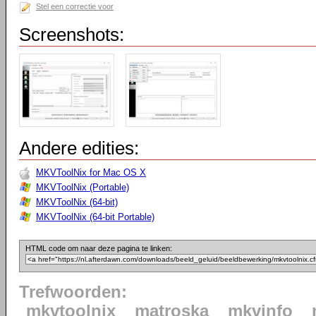
Stel een correctie voor
Screenshots:
Andere edities:
MKVToolNix for Mac OS X
MKVToolNix (Portable)
MKVToolNix (64-bit)
MKVToolNix (64-bit Portable)
HTML code om naar deze pagina te linken:
Trefwoorden:
mkvtoolnix
matroska
mkvinfo