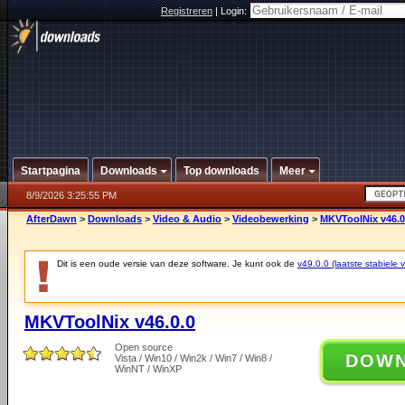
Registreren
|
Login:
Startpagina
Downloads
Top downloads
Meer
8/9/2026 3:25:55 PM
AfterDawn
>
Downloads
>
Video & Audio
>
Videobewerking
>
MKVToolNix v46.0
Dit is een oude versie van deze software. Je kunt ook de
v49.0.0 (laatste stabiele v
MKVToolNix v46.0.0
Open source
DOW
Vista / Win10 / Win2k / Win7 / Win8 /
WinNT / WinXP