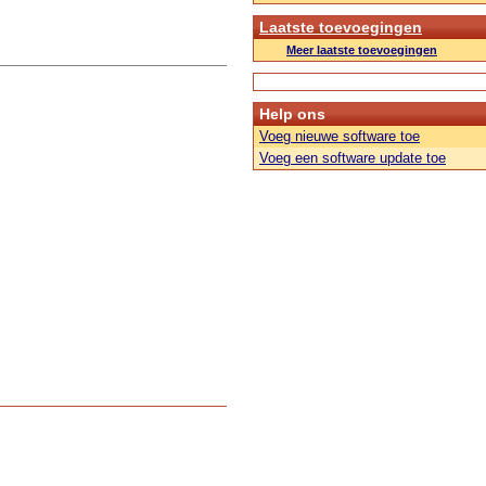
Laatste toevoegingen
Meer laatste toevoegingen
Help ons
Voeg nieuwe software toe
Voeg een software update toe