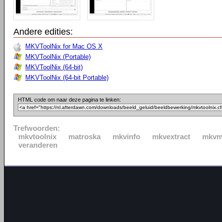
Andere edities:
MKVToolNix for Mac OS X
MKVToolNix (Portable)
MKVToolNix (64-bit)
MKVToolNix (64-bit Portable)
HTML code om naar deze pagina te linken:
Trefwoorden:
mkvtoolnix
matroska
mkvinfo
mkvextract
mkvm
veranderen