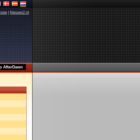
ssie
|
Nieuws2.nl