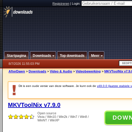
Registreren
|
Login:
Startpagina
Downloads
Top downloads
Meer
8/7/2026 11:55:03 PM
AfterDawn
>
Downloads
>
Video & Audio
>
Videobewerking
>
MKVToolNix v7.9.
Dit is een oude versie van deze software. Je kunt ook de
v49.0.0 (laatste stabiele v
MKVToolNix v7.9.0
Open source
DOW
Vista / Win10 / Win2k / Win7 / Win8 /
WinNT / WinXP