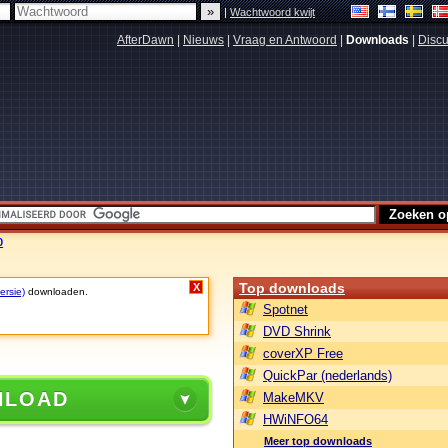
|
Wachtwoord kwijt
AfterDawn
|
Nieuws
|
Vraag en Antwoord
|
Downloads
|
Discu
0
Top downloads
X
ersie)
downloaden.
Spotnet
DVD Shrink
coverXP Free
QuickPar (nederlands)
NLOAD
MakeMKV
HWiNFO64
Meer top downloads