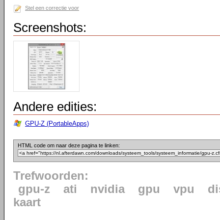
Stel een correctie voor
Screenshots:
Andere edities:
GPU-Z (PortableApps)
HTML code om naar deze pagina te linken:
Trefwoorden:
gpu-z
ati
nvidia
gpu
vpu
di
kaart