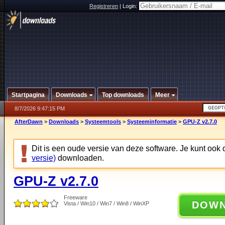
Registreren
|
Login:
Startpagina
Downloads
Top downloads
Meer
8/7/2026 9:47:15 PM
AfterDawn
>
Downloads
>
Systeemtools
>
Systeeminformatie
>
GPU-Z v2.7.0
Dit is een oude versie van deze software. Je kunt ook
versie)
downloaden.
GPU-Z v2.7.0
Freeware
DOW
Vista / Win10 / Win7 / Win8 / WinXP