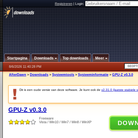
Registreren
|
Login:
Startpagina
Downloads
Top downloads
Meer
8/6/2026 11:40:28 PM
AfterDawn
>
Downloads
>
Systeemtools
>
Systeeminformatie
>
GPU-Z v0.3.0
Dit is een oude versie van deze software. Je kunt ook de
v2.31.0 (laatste stabiele v
GPU-Z v0.3.0
Freeware
DOW
Vista / Win10 / Win7 / Win8 / WinXP