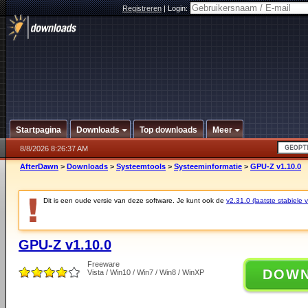
Registreren
|
Login:
Startpagina
Downloads
Top downloads
Meer
8/8/2026 8:26:37 AM
AfterDawn
>
Downloads
>
Systeemtools
>
Systeeminformatie
>
GPU-Z v1.10.0
Dit is een oude versie van deze software. Je kunt ook de
v2.31.0 (laatste stabiele v
GPU-Z v1.10.0
Freeware
DOW
Vista / Win10 / Win7 / Win8 / WinXP