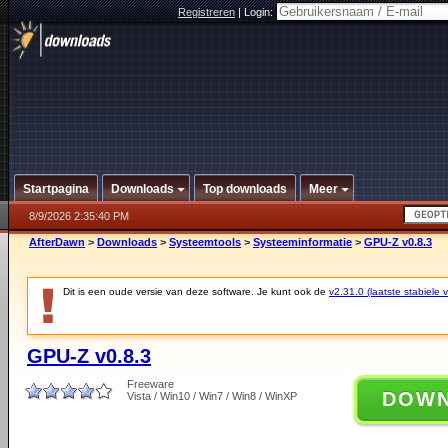
Registreren
|
Login:
Startpagina
Downloads
Top downloads
Meer
8/9/2026 2:35:40 PM
AfterDawn
>
Downloads
>
Systeemtools
>
Systeeminformatie
>
GPU-Z v0.8.3
Dit is een oude versie van deze software. Je kunt ook de
v2.31.0 (laatste stabiele v
GPU-Z v0.8.3
Freeware
DOW
Vista / Win10 / Win7 / Win8 / WinXP