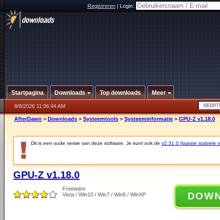
Registreren
|
Login:
Startpagina
Downloads
Top downloads
Meer
8/8/2026 11:06:44 AM
AfterDawn
>
Downloads
>
Systeemtools
>
Systeeminformatie
>
GPU-Z v1.18.0
Dit is een oude versie van deze software. Je kunt ook de
v2.31.0 (laatste stabiele v
GPU-Z v1.18.0
Freeware
DOW
Vista / Win10 / Win7 / Win8 / WinXP