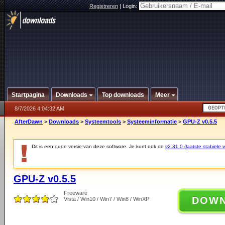
Registreren
|
Login:
Startpagina
Downloads
Top downloads
Meer
8/7/2026 4:04:32 AM
AfterDawn
>
Downloads
>
Systeemtools
>
Systeeminformatie
>
GPU-Z v0.5.5
Dit is een oude versie van deze software. Je kunt ook de
v2.31.0 (laatste stabiele v
GPU-Z v0.5.5
Freeware
DOW
Vista / Win10 / Win7 / Win8 / WinXP