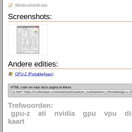
Stel een correctie voor
Screenshots:
Andere edities:
GPU-Z (PortableApps)
HTML code om naar deze pagina te linken:
Trefwoorden:
gpu-z
ati
nvidia
gpu
vpu
di
kaart