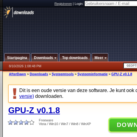
Registreren
|
Login:
Startpagina
Downloads
Top downloads
Meer
8/10/2026 1:08:48 PM
AfterDawn
>
Downloads
>
Systeemtools
>
Systeeminformatie
>
GPU-Z v0.1.8
Dit is een oude versie van deze software. Je kunt ook
versie)
downloaden.
GPU-Z v0.1.8
Freeware
DOW
Vista / Win10 / Win7 / Win8 / WinXP