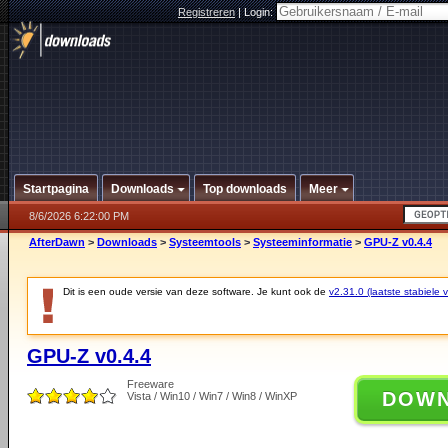
Registreren
|
Login:
Startpagina
Downloads
Top downloads
Meer
8/6/2026 6:22:00 PM
AfterDawn
>
Downloads
>
Systeemtools
>
Systeeminformatie
>
GPU-Z v0.4.4
Dit is een oude versie van deze software. Je kunt ook de
v2.31.0 (laatste stabiele v
GPU-Z v0.4.4
Freeware
DOW
Vista / Win10 / Win7 / Win8 / WinXP