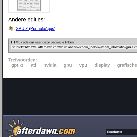
Andere edities:
GPU-Z (PortableApps)
HTML code om naar deze pagina te linken:
Trefwoorden:
gpu-z
ati
nvidia
gpu
vpu
display
grafische
Sections: