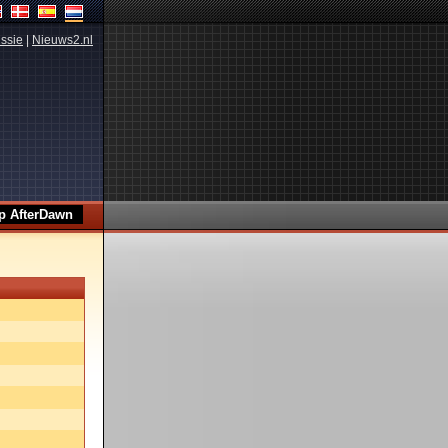
ssie
|
Nieuws2.nl