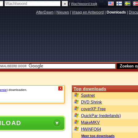
|
Wachtwoord kwijt
AfterDawn
|
Nieuws
|
Vraag en Antwoord
|
Downloads
|
Discu
Top downloads
X
ersie)
downloaden.
Spotnet
DVD Shrink
coverXP Free
QuickPar (nederlands)
NLOAD
MakeMKV
HWiNFO64
Meer top downloads