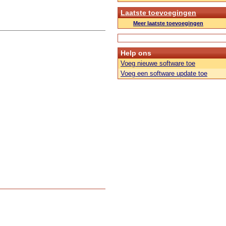
Laatste toevoegingen
Meer laatste toevoegingen
Help ons
Voeg nieuwe software toe
Voeg een software update toe