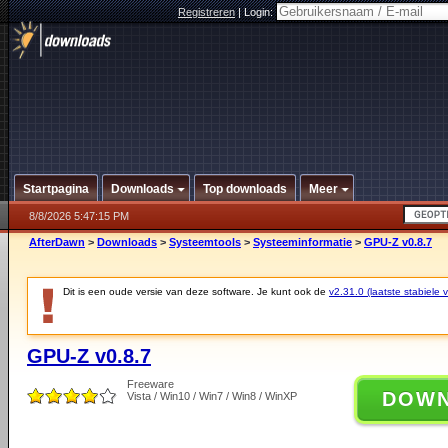
Registreren
|
Login:
Startpagina
Downloads
Top downloads
Meer
8/8/2026 5:47:15 PM
AfterDawn
>
Downloads
>
Systeemtools
>
Systeeminformatie
>
GPU-Z v0.8.7
Dit is een oude versie van deze software. Je kunt ook de
v2.31.0 (laatste stabiele v
GPU-Z v0.8.7
Freeware
DOW
Vista / Win10 / Win7 / Win8 / WinXP