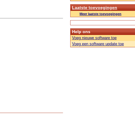
Laatste toevoegingen
Meer laatste toevoegingen
Help ons
Voeg nieuwe software toe
Voeg een software update toe