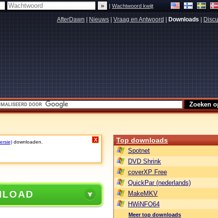
|
Wachtwoord kwijt
AfterDawn
|
Nieuws
|
Vraag en Antwoord
|
Downloads
|
Discu
Top downloads
X
ersie)
downloaden.
Spotnet
DVD Shrink
coverXP Free
QuickPar (nederlands)
NLOAD
MakeMKV
HWiNFO64
Meer top downloads