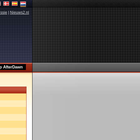
ssie
|
Nieuws2.nl