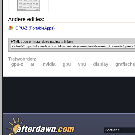
Andere edities:
GPU-Z (PortableApps)
HTML code om naar deze pagina te linken:
Trefwoorden:
gpu-z
ati
nvidia
gpu
vpu
display
grafische
Sections: