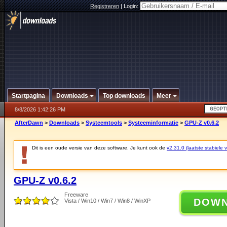
Registreren
|
Login:
Startpagina
Downloads
Top downloads
Meer
8/8/2026 1:42:26 PM
AfterDawn
>
Downloads
>
Systeemtools
>
Systeeminformatie
>
GPU-Z v0.6.2
Dit is een oude versie van deze software. Je kunt ook de
v2.31.0 (laatste stabiele v
GPU-Z v0.6.2
Freeware
DOW
Vista / Win10 / Win7 / Win8 / WinXP