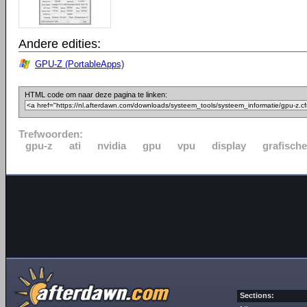
Andere edities:
GPU-Z (PortableApps)
HTML code om naar deze pagina te linken:
Trefwoorden:
gpu-z
ati
nvidia
gpu
vpu
display
grafische
Sections: