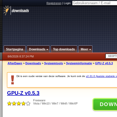
Registreren
|
Login:
Startpagina
Downloads
Top downloads
Meer
8/6/2026 8:37:24 PM
AfterDawn
>
Downloads
>
Systeemtools
>
Systeeminformatie
>
GPU-Z v0.5.3
Dit is een oude versie van deze software. Je kunt ook de
v2.31.0 (laatste stabiele v
GPU-Z v0.5.3
Freeware
DOW
Vista / Win10 / Win7 / Win8 / WinXP