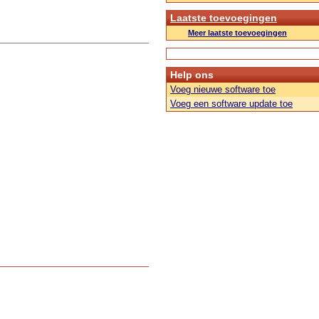
Laatste toevoegingen
Meer laatste toevoegingen
Help ons
Voeg nieuwe software toe
Voeg een software update toe