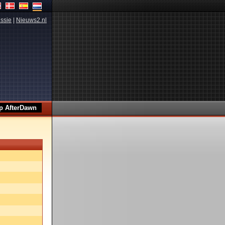
ssie
|
Nieuws2.nl