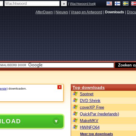
|
Wachtwoord kwijt
AfterDawn
|
Nieuws
|
Vraag en Antwoord
|
Downloads
|
Discu
Top downloads
X
ersie)
downloaden.
Spotnet
DVD Shrink
coverXP Free
QuickPar (nederlands)
NLOAD
MakeMKV
HWiNFO64
Meer top downloads