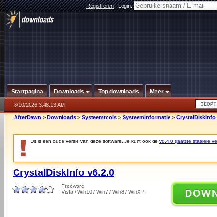
Registreren
|
Login:
Startpagina
Downloads
Top downloads
Meer
8/10/2026 3:48:13 AM
AfterDawn
>
Downloads
>
Systeemtools
>
Systeeminformatie
>
CrystalDiskInfo 
Dit is een oude versie van deze software. Je kunt ook de
v8.4.0 (laatste stabiele ve
CrystalDiskInfo v6.2.0
Freeware
DOW
Vista / Win10 / Win7 / Win8 / WinXP