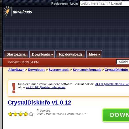
Registreren
|
Login:
Startpagina
Downloads
Top downloads
Meer
8/8/2026 11:29:04 PM
AfterDawn
>
Downloads
>
Systeemtools
>
Systeeminformatie
>
CrystalDiskInfo 
Dit is een oude versie van deze software. Je kunt ook de
v8.4.0 (laatste stabiele ve
of de
v6.2.0 RC (laatste beta versie)
.
CrystalDiskInfo v1.0.12
Freeware
DOW
Vista / Win10 / Win7 / Win8 / WinXP