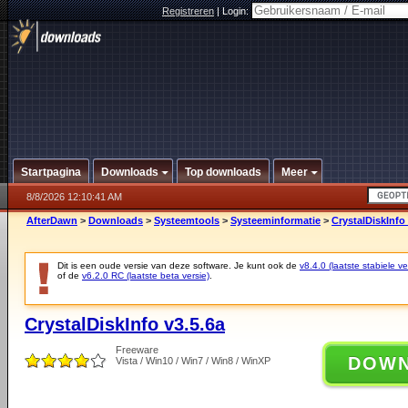
Registreren
|
Login:
Startpagina
Downloads
Top downloads
Meer
8/8/2026 12:10:41 AM
AfterDawn
>
Downloads
>
Systeemtools
>
Systeeminformatie
>
CrystalDiskInfo 
Dit is een oude versie van deze software. Je kunt ook de
v8.4.0 (laatste stabiele ve
of de
v6.2.0 RC (laatste beta versie)
.
CrystalDiskInfo v3.5.6a
Freeware
DOW
Vista / Win10 / Win7 / Win8 / WinXP