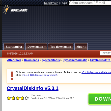
Registreren
|
Login:
Startpagina
Downloads
Top downloads
Meer
8/6/2026 10:19:53 AM
AfterDawn
>
Downloads
>
Systeemtools
>
Systeeminformatie
>
CrystalDiskInfo 
Dit is een oude versie van deze software. Je kunt ook de
v8.4.0 (laatste stabiele ve
of de
v6.2.0 RC (laatste beta versie)
.
CrystalDiskInfo v5.3.1
Freeware
DOW
Vista / Win10 / Win7 / Win8 / WinXP