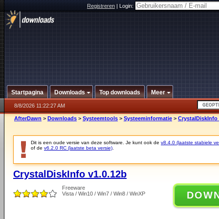
Registreren
|
Login:
Startpagina
Downloads
Top downloads
Meer
8/8/2026 11:22:27 AM
AfterDawn
>
Downloads
>
Systeemtools
>
Systeeminformatie
>
CrystalDiskInfo
Dit is een oude versie van deze software. Je kunt ook de
v8.4.0 (laatste stabiele ve
of de
v6.2.0 RC (laatste beta versie)
.
CrystalDiskInfo v1.0.12b
Freeware
DOW
Vista / Win10 / Win7 / Win8 / WinXP