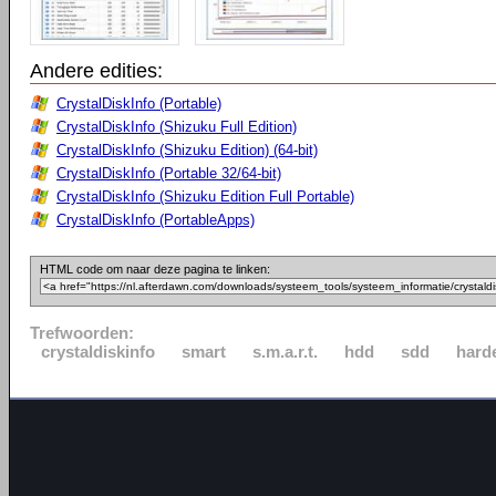
Andere edities:
CrystalDiskInfo (Portable)
CrystalDiskInfo (Shizuku Full Edition)
CrystalDiskInfo (Shizuku Edition) (64-bit)
CrystalDiskInfo (Portable 32/64-bit)
CrystalDiskInfo (Shizuku Edition Full Portable)
CrystalDiskInfo (PortableApps)
HTML code om naar deze pagina te linken:
Trefwoorden:
crystaldiskinfo
smart
s.m.a.r.t.
hdd
sdd
harde