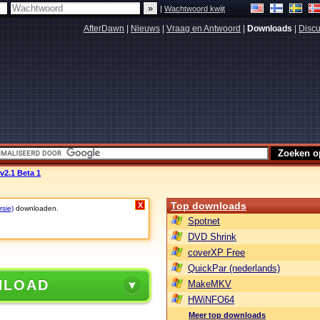
|
Wachtwoord kwijt
AfterDawn
|
Nieuws
|
Vraag en Antwoord
|
Downloads
|
Discu
v2.1 Beta 1
Top downloads
X
rsie)
downloaden.
Spotnet
DVD Shrink
coverXP Free
QuickPar (nederlands)
NLOAD
MakeMKV
HWiNFO64
Meer top downloads