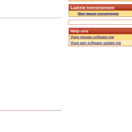
Laatste toevoegingen
Meer laatste toevoegingen
Help ons
Voeg nieuwe software toe
Voeg een software update toe