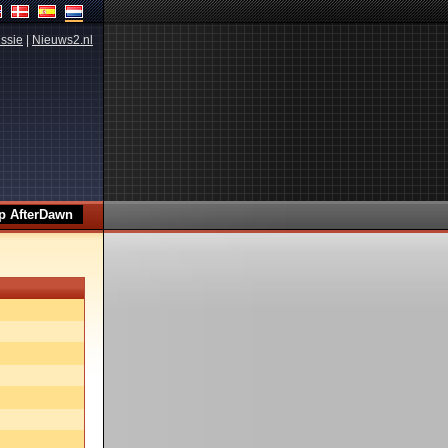
ssie
|
Nieuws2.nl