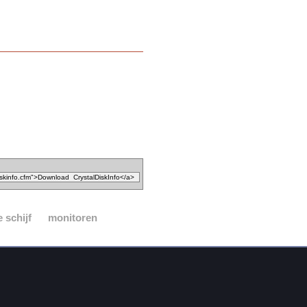
 schijf
monitoren