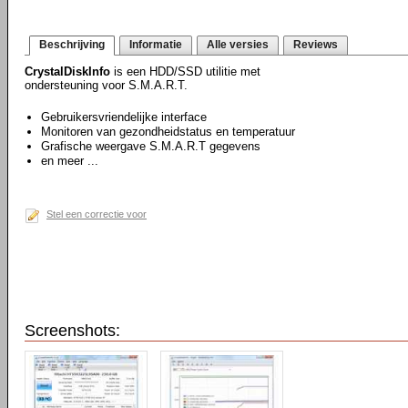
Beschrijving
Informatie
Alle versies
Reviews
CrystalDiskInfo
is een HDD/SSD utilitie met
ondersteuning voor S.M.A.R.T.
Gebruikersvriendelijke interface
Monitoren van gezondheidstatus en temperatuur
Grafische weergave S.M.A.R.T gegevens
en meer ...
Stel een correctie voor
Screenshots: