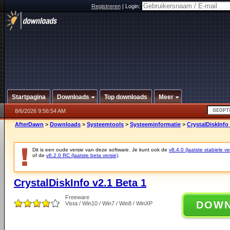
Registreren
|
Login:
Startpagina
Downloads
Top downloads
Meer
8/6/2026 9:56:54 AM
AfterDawn
>
Downloads
>
Systeemtools
>
Systeeminformatie
>
CrystalDiskInfo 
Dit is een oude versie van deze software. Je kunt ook de
v8.4.0 (laatste stabiele ve
of de
v6.2.0 RC (laatste beta versie)
.
CrystalDiskInfo v2.1 Beta 1
Freeware
DOW
Vista / Win10 / Win7 / Win8 / WinXP