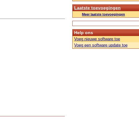
Laatste toevoegingen
Meer laatste toevoegingen
Help ons
Voeg nieuwe software toe
Voeg een software update toe