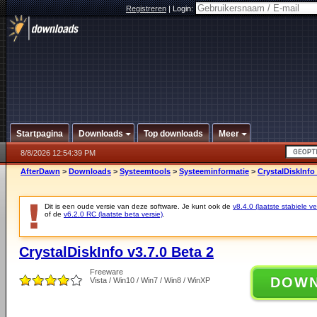
Registreren
|
Login:
Startpagina
Downloads
Top downloads
Meer
8/8/2026 12:54:39 PM
AfterDawn
>
Downloads
>
Systeemtools
>
Systeeminformatie
>
CrystalDiskInfo 
Dit is een oude versie van deze software. Je kunt ook de
v8.4.0 (laatste stabiele ve
of de
v6.2.0 RC (laatste beta versie)
.
CrystalDiskInfo v3.7.0 Beta 2
Freeware
DOW
Vista / Win10 / Win7 / Win8 / WinXP