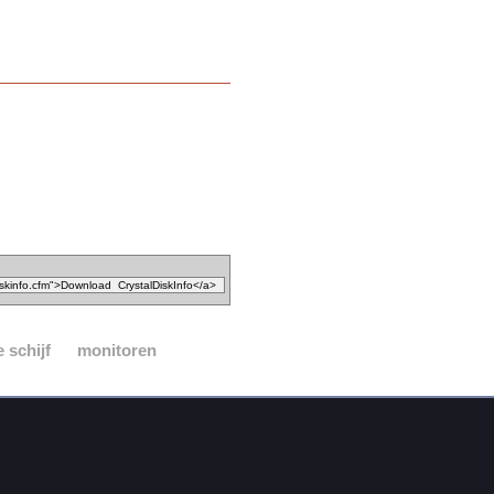
 schijf
monitoren