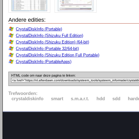
Andere edities:
CrystalDiskInfo (Portable)
CrystalDiskInfo (Shizuku Full Edition)
CrystalDiskInfo (Shizuku Edition) (64-bit)
CrystalDiskInfo (Portable 32/64-bit)
CrystalDiskInfo (Shizuku Edition Full Portable)
CrystalDiskInfo (PortableApps)
HTML code om naar deze pagina te linken:
Trefwoorden:
crystaldiskinfo
smart
s.m.a.r.t.
hdd
sdd
harde