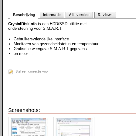
Beschrijving
Informatie
Alle versies
Reviews
CrystalDiskInfo
is een HDD/SSD utilitie met
ondersteuning voor S.M.A.R.T.
Gebruikersvriendelijke interface
Monitoren van gezondheidstatus en temperatuur
Grafische weergave S.M.A.R.T gegevens
en meer ...
Stel een correctie voor
Screenshots: