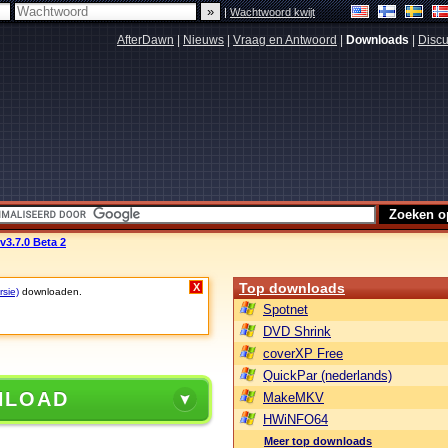
|
Wachtwoord kwijt
AfterDawn
|
Nieuws
|
Vraag en Antwoord
|
Downloads
|
Discu
v3.7.0 Beta 2
Top downloads
X
rsie)
downloaden.
Spotnet
DVD Shrink
coverXP Free
QuickPar (nederlands)
NLOAD
MakeMKV
HWiNFO64
Meer top downloads