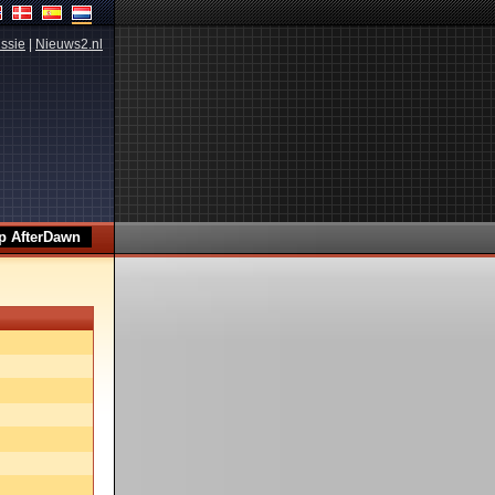
ssie
|
Nieuws2.nl