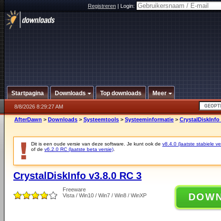
Registreren
|
Login:
Startpagina
Downloads
Top downloads
Meer
8/8/2026 8:29:27 AM
AfterDawn
>
Downloads
>
Systeemtools
>
Systeeminformatie
>
CrystalDiskInfo
Dit is een oude versie van deze software. Je kunt ook de
v8.4.0 (laatste stabiele ve
of de
v6.2.0 RC (laatste beta versie)
.
CrystalDiskInfo v3.8.0 RC 3
Freeware
DOW
Vista / Win10 / Win7 / Win8 / WinXP