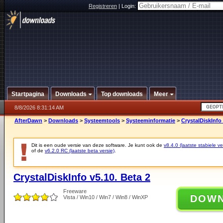
Registreren
|
Login:
Startpagina
Downloads
Top downloads
Meer
8/8/2026 8:31:14 AM
AfterDawn
>
Downloads
>
Systeemtools
>
Systeeminformatie
>
CrystalDiskInfo 
Dit is een oude versie van deze software. Je kunt ook de
v8.4.0 (laatste stabiele ve
of de
v6.2.0 RC (laatste beta versie)
.
CrystalDiskInfo v5.10. Beta 2
Freeware
DOW
Vista / Win10 / Win7 / Win8 / WinXP