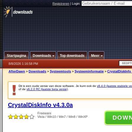
Registreren
|
Login:
Startpagina
Downloads
Top downloads
Meer
8/8/2026 1:16:58 PM
AfterDawn
>
Downloads
>
Systeemtools
>
Systeeminformatie
>
CrystalDiskInfo 
Dit is een oude versie van deze software. Je kunt ook de
v8.4.0 (laatste stabiele ve
of de
v6.2.0 RC (laatste beta versie)
.
CrystalDiskInfo v4.3.0a
Freeware
DOW
Vista / Win10 / Win7 / Win8 / WinXP