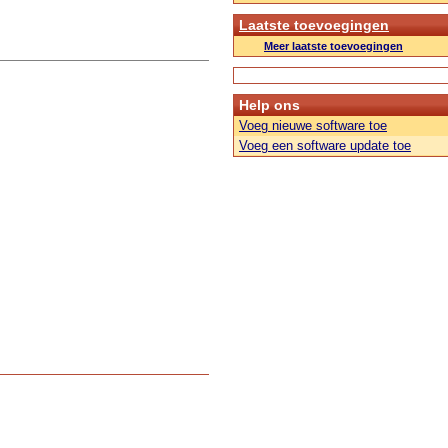
Laatste toevoegingen
Meer laatste toevoegingen
Help ons
Voeg nieuwe software toe
Voeg een software update toe