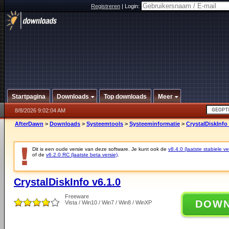
Registreren
|
Login:
Startpagina
Downloads
Top downloads
Meer
8/8/2026 9:02:04 AM
AfterDawn
>
Downloads
>
Systeemtools
>
Systeeminformatie
>
CrystalDiskInfo 
Dit is een oude versie van deze software. Je kunt ook de
v8.4.0 (laatste stabiele ve
of de
v6.2.0 RC (laatste beta versie)
.
CrystalDiskInfo v6.1.0
Freeware
DOW
Vista / Win10 / Win7 / Win8 / WinXP