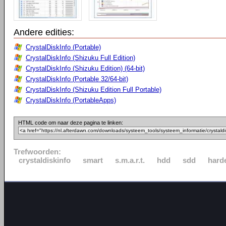
Andere edities:
CrystalDiskInfo (Portable)
CrystalDiskInfo (Shizuku Full Edition)
CrystalDiskInfo (Shizuku Edition) (64-bit)
CrystalDiskInfo (Portable 32/64-bit)
CrystalDiskInfo (Shizuku Edition Full Portable)
CrystalDiskInfo (PortableApps)
HTML code om naar deze pagina te linken:
Trefwoorden:
crystaldiskinfo
smart
s.m.a.r.t.
hdd
sdd
harde