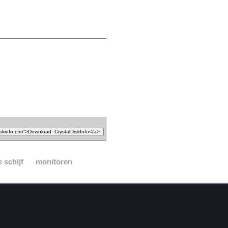
 schijf
monitoren