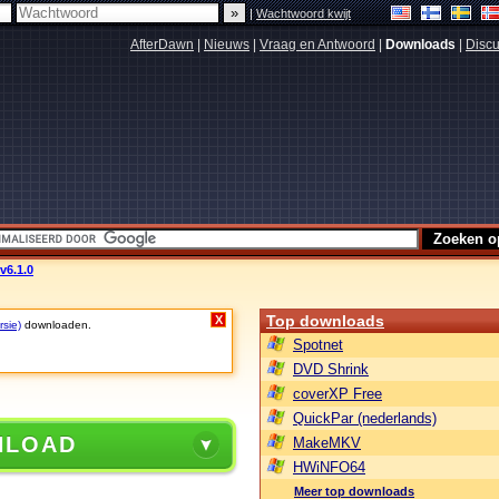
|
Wachtwoord kwijt
AfterDawn
|
Nieuws
|
Vraag en Antwoord
|
Downloads
|
Discu
v6.1.0
Top downloads
X
rsie)
downloaden.
Spotnet
DVD Shrink
coverXP Free
QuickPar (nederlands)
NLOAD
MakeMKV
HWiNFO64
Meer top downloads