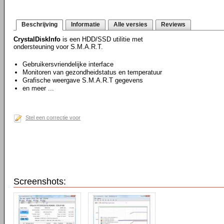
Beschrijving
Informatie
Alle versies
Reviews
CrystalDiskInfo
is een HDD/SSD utilitie met
ondersteuning voor S.M.A.R.T.
Gebruikersvriendelijke interface
Monitoren van gezondheidstatus en temperatuur
Grafische weergave S.M.A.R.T gegevens
en meer ...
Stel een correctie voor
Screenshots: