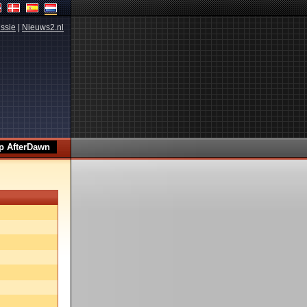
ssie
|
Nieuws2.nl