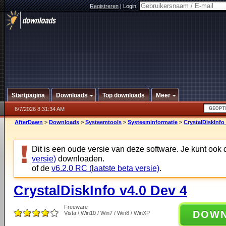
Registreren
|
Login:
Startpagina
Downloads
Top downloads
Meer
8/7/2026 8:31:34 AM
AfterDawn
>
Downloads
>
Systeemtools
>
Systeeminformatie
>
CrystalDiskInfo
Dit is een oude versie van deze software. Je kunt ook
versie)
downloaden.
of de
v6.2.0 RC (laatste beta versie)
.
CrystalDiskInfo v4.0 Dev 4
Freeware
DOW
Vista / Win10 / Win7 / Win8 / WinXP