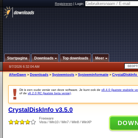
Registreren
|
Login:
Startpagina
Downloads
Top downloads
Meer
8/7/2026 6:32:04 AM
AfterDawn
>
Downloads
>
Systeemtools
>
Systeeminformatie
>
CrystalDiskInfo 
Dit is een oude versie van deze software. Je kunt ook de
v8.4.0 (laatste stabiele ve
of de
v6.2.0 RC (laatste beta versie)
.
CrystalDiskInfo v3.5.0
Freeware
DOW
Vista / Win10 / Win7 / Win8 / WinXP