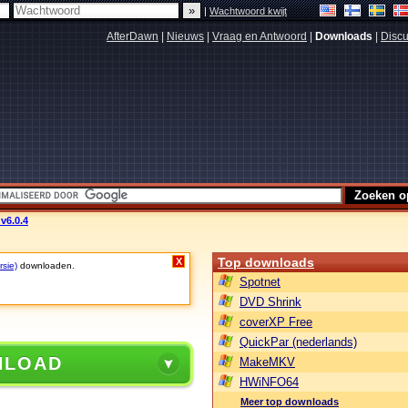
|
Wachtwoord kwijt
AfterDawn
|
Nieuws
|
Vraag en Antwoord
|
Downloads
|
Discu
 v6.0.4
Top downloads
X
rsie)
downloaden.
Spotnet
DVD Shrink
coverXP Free
QuickPar (nederlands)
NLOAD
MakeMKV
HWiNFO64
Meer top downloads