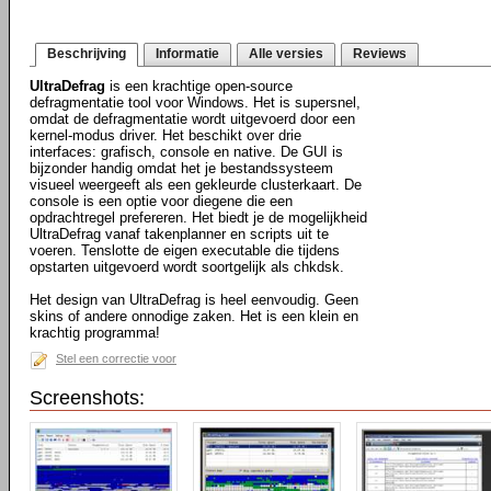
Beschrijving
Informatie
Alle versies
Reviews
UltraDefrag
is een krachtige open-source
defragmentatie tool voor Windows. Het is supersnel,
omdat de defragmentatie wordt uitgevoerd door een
kernel-modus driver. Het beschikt over drie
interfaces: grafisch, console en native. De GUI is
bijzonder handig omdat het je bestandssysteem
visueel weergeeft als een gekleurde clusterkaart. De
console is een optie voor diegene die een
opdrachtregel prefereren. Het biedt je de mogelijkheid
UltraDefrag vanaf takenplanner en scripts uit te
voeren. Tenslotte de eigen executable die tijdens
opstarten uitgevoerd wordt soortgelijk als chkdsk.
Het design van UltraDefrag is heel eenvoudig. Geen
skins of andere onnodige zaken. Het is een klein en
krachtig programma!
Stel een correctie voor
Screenshots: