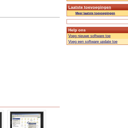
Laatste toevoegingen
Meer laatste toevoegingen
Help ons
Voeg nieuwe software toe
Voeg een software update toe