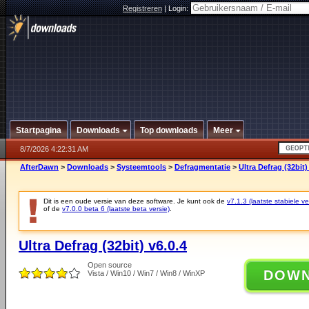
Registreren
|
Login:
Startpagina
Downloads
Top downloads
Meer
8/7/2026 4:22:31 AM
AfterDawn
>
Downloads
>
Systeemtools
>
Defragmentatie
>
Ultra Defrag (32bit)
Dit is een oude versie van deze software. Je kunt ook de
v7.1.3 (laatste stabiele ve
of de
v7.0.0 beta 6 (laatste beta versie)
.
Ultra Defrag (32bit) v6.0.4
Open source
DOW
Vista / Win10 / Win7 / Win8 / WinXP