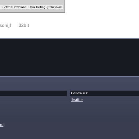
schijf
32bit
Follow us:
Twitter
rd