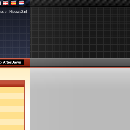
ssie
|
Nieuws2.nl