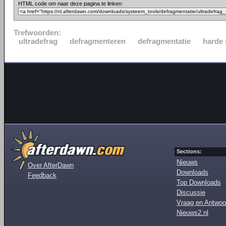
HTML code om naar deze pagina te linken:
Trefwoorden:
ultradefrag
defragmenteren
defragmentatie
harde 
Sections:
Nieuws
Over AfterDawn
Downloads
Feedback
Top Downloads
Discussie
Vraag en Antwoo
Nieuws2.nl