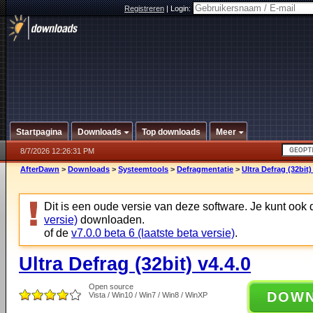
Registreren
|
Login:
Startpagina
Downloads
Top downloads
Meer
8/7/2026 12:26:31 PM
AfterDawn
>
Downloads
>
Systeemtools
>
Defragmentatie
>
Ultra Defrag (32bit)
Dit is een oude versie van deze software. Je kunt ook
versie)
downloaden.
of de
v7.0.0 beta 6 (laatste beta versie)
.
Ultra Defrag (32bit) v4.4.0
Open source
DOW
Vista / Win10 / Win7 / Win8 / WinXP