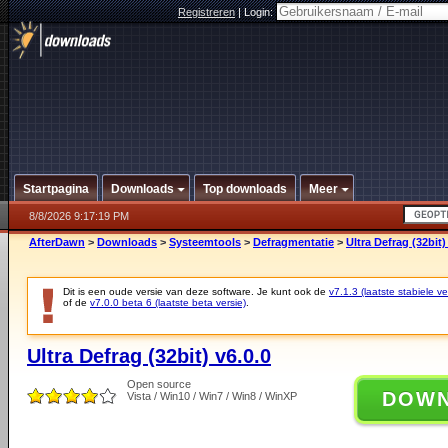
Registreren
|
Login:
Startpagina
Downloads
Top downloads
Meer
8/8/2026 9:17:19 PM
AfterDawn
>
Downloads
>
Systeemtools
>
Defragmentatie
>
Ultra Defrag (32bit)
Dit is een oude versie van deze software. Je kunt ook de
v7.1.3 (laatste stabiele ve
of de
v7.0.0 beta 6 (laatste beta versie)
.
Ultra Defrag (32bit) v6.0.0
Open source
DOW
Vista / Win10 / Win7 / Win8 / WinXP